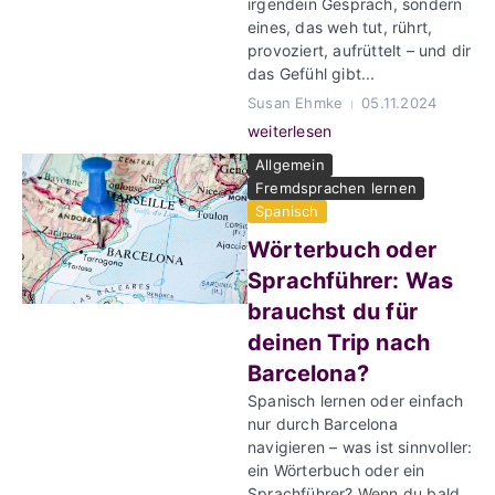
irgendein Gespräch, sondern
eines, das weh tut, rührt,
provoziert, aufrüttelt – und dir
das Gefühl gibt...
Susan Ehmke
05.11.2024
weiterlesen
Allgemein
Fremdsprachen lernen
Spanisch
Wörterbuch oder
Sprachführer: Was
brauchst du für
deinen Trip nach
Barcelona?
Spanisch lernen oder einfach
nur durch Barcelona
navigieren – was ist sinnvoller:
ein Wörterbuch oder ein
Sprachführer? Wenn du bald