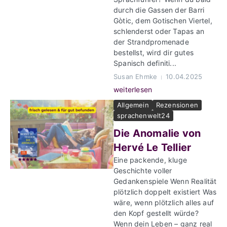
durch die Gassen der Barri
Gòtic, dem Gotischen Viertel,
schlenderst oder Tapas an
der Strandpromenade
bestellst, wird dir gutes
Spanisch definiti...
Susan Ehmke
10.04.2025
weiterlesen
Allgemein
Rezensionen
sprachenwelt24
Die Anomalie von
Hervé Le Tellier
Eine packende, kluge
Geschichte voller
Gedankenspiele Wenn Realität
plötzlich doppelt existiert Was
wäre, wenn plötzlich alles auf
den Kopf gestellt würde?
Wenn dein Leben – ganz real