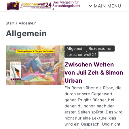
Das Magazin für
Zum Inhalt springen
MAIN MENU
Sprachbegeistert
e
Start
/
Allgemein
Allgemein
Allgemein
Rezensionen
sprachenwelt24
Zwischen Welten
von Juli Zeh & Simon
Urban
Ein Roman über die Risse, die
durch unsere Gegenwart
gehen Es gibt Bücher, bei
denen du schon nach den
ersten Seiten spürst: Das wird
nicht nur eine Lektüre, das
wird ein Gespräch. Und nicht