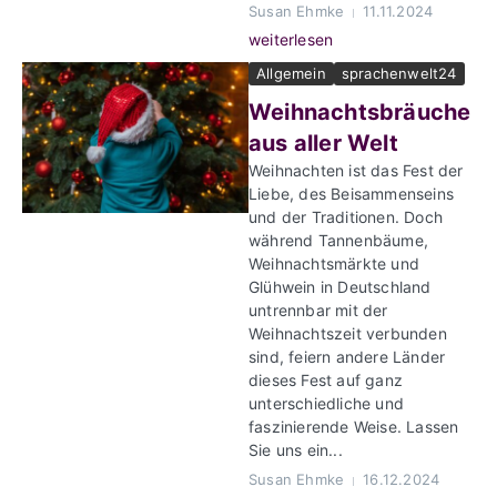
Susan Ehmke
11.11.2024
weiterlesen
Allgemein
sprachenwelt24
Weihnachtsbräuche
aus aller Welt
Weihnachten ist das Fest der
Liebe, des Beisammenseins
und der Traditionen. Doch
während Tannenbäume,
Weihnachtsmärkte und
Glühwein in Deutschland
untrennbar mit der
Weihnachtszeit verbunden
sind, feiern andere Länder
dieses Fest auf ganz
unterschiedliche und
faszinierende Weise. Lassen
Sie uns ein...
Susan Ehmke
16.12.2024